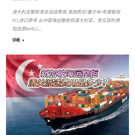
澳大利亚整柜清关派送费用,澳洲悉尼/墨尔本/布里斯班
FCL进口参考 从中国海运整柜到澳大利亚，常见目的港
包括悉&HELL…
详细