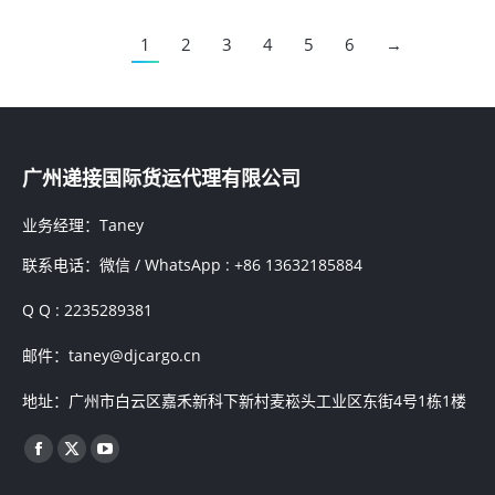
1
2
3
4
5
6
→
广州递接国际货运代理有限公司
业务经理：Taney
联系电话：微信 / WhatsApp : +86 13632185884
Q Q : 2235289381
邮件：taney@djcargo.cn
地址：广州市白云区嘉禾新科下新村麦崧头工业区东街4号1栋1楼
找到我们：
Facebook
X
YouTube
page
page
page