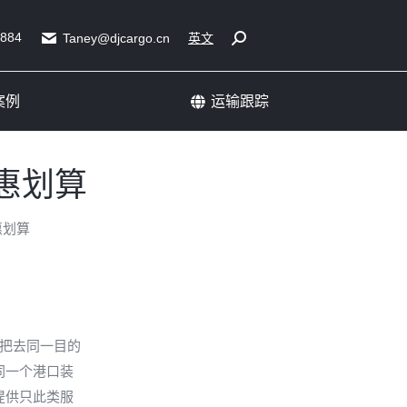
展会运输成功案例
运输跟踪
5884
Search:
Taney@djcargo.cn
英文
案例
运输跟踪
惠划算
惠划算
。把去同一目的
同一个港口装
提供只此类服