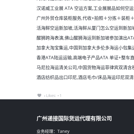
汉诺威工业展 ATA 空运方案,工业展展品如何空运
广州外贸仓库装柜服务,代收+拍照＋分拣＋装柜
活海鲜空运新加坡,活海鲜从厦门怎么空运到新加
醒狮跨海表演,佛山醒狮海运到新加坡参加演出AT
加拿大淘宝集运,中国到加拿大多伦多海运小包集
香港ATA陆运运输,高端电子产品ATA 单证+整
马尼拉海运清关公司,中国货物海运菲律宾双清含
酒店纺织品出口印尼,酒店毛巾/床品海运印尼双
Likes:
1
广州递接国际货运代理有限公司
业务经理：Taney