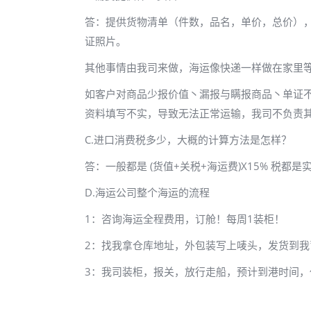
答：提供货物清单（件数，品名，单价，总价），
证照片。
其他事情由我司来做，海运像快递一样做在家里
如客户对商品少报价值丶漏报与瞒报商品丶单证
资料填写不实，导致无法正常运输，我司不负责
C.进口消费税多少，大概的计算方法是怎样？
答：一般都是 (货值+关税+海运费)X15% 税都是
D.海运公司整个海运的流程
1：咨询海运全程费用，订舱！每周1装柜！
2：找我拿仓库地址，外包装写上唛头，发货到我
3：我司装柜，报关，放行走船，预计到港时间