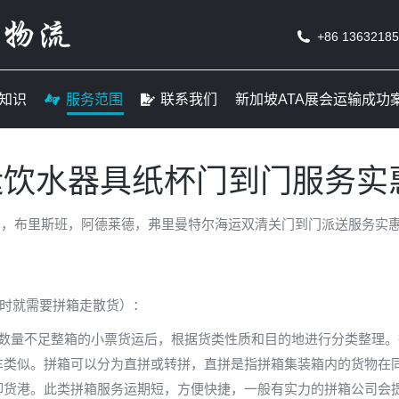
线
货运知识
服务范围
联系我们
新加坡ATA
+86 1363218
知识
服务范围
联系我们
新加坡ATA展会运输成功
运饮水器具纸杯门到门服务实
本，布里斯班，阿德莱德，弗里曼特尔海运双清关门到门派送服务实
这时就需要拼箱走散货）：
的数量不足整箱的小票货运后，根据货类性质和目的地进行分类整理
车类似。拼箱可以分为直拼或转拼，直拼是指拼箱集装箱内的货物在
卸货港。此类拼箱服务运期短，方便快捷，一般有实力的拼箱公司会