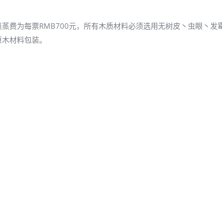
蒸费为每票RMB700元，所有木质材料必须选用无树皮丶虫眼丶发
原木材料包装。