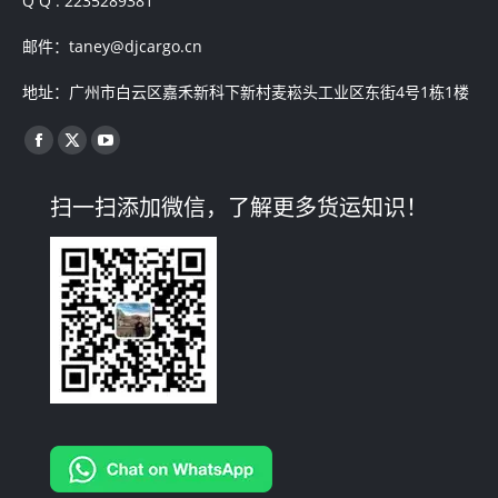
Q Q : 2235289381
邮件：taney@djcargo.cn
地址：广州市白云区嘉禾新科下新村麦崧头工业区东街4号1栋1楼
找到我们：
Facebook
X
YouTube
page
page
page
扫一扫添加微信，了解更多货运知识！
opens
opens
opens
in
in
in
new
new
new
window
window
window