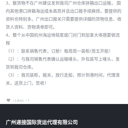
3、散货物不在广州建议发到我司广州仓库拼箱出口运输， 国
内其他港口拼箱海运成本高昂并且出口报手续麻烦，要提供的
资料也特别多。广州出口报关只需要提供详细的货物信息、收
货人资料、货物清单即可。
4、整个从中国杭州海运地毯家居门对门到加拿大埃德蒙顿流
程
（1）：联系销售代表，订舱！每周周一装柜/周五开船！
（2）：与我司销售代表确认运输唛头，外包装写上唛头，发
货到我司仓库。
（3）：我司装柜，报关，放行走船，预计到港时间，代理清
关，送货上门，签收！
Likes:
1
广州递接国际货运代理有限公司