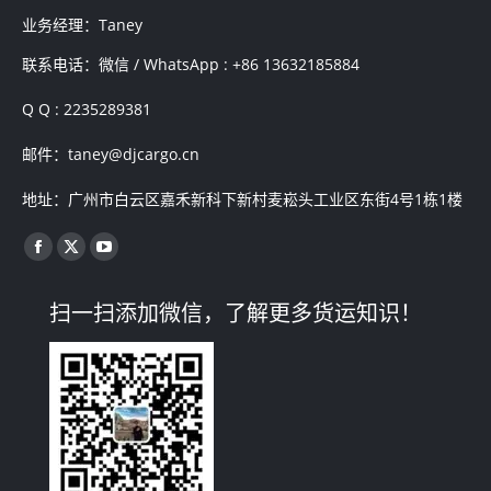
业务经理：Taney
联系电话：微信 / WhatsApp : +86 13632185884
Q Q : 2235289381
邮件：taney@djcargo.cn
地址：广州市白云区嘉禾新科下新村麦崧头工业区东街4号1栋1楼
找到我们：
Facebook
X
YouTube
page
page
page
扫一扫添加微信，了解更多货运知识！
opens
opens
opens
in
in
in
new
new
new
window
window
window