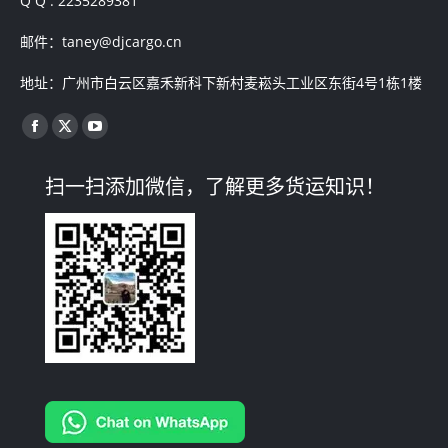
Q Q : 2235289381
邮件：taney@djcargo.cn
地址：广州市白云区嘉禾新科下新村麦崧头工业区东街4号1栋1楼
找到我们：
Facebook
X
YouTube
page
page
page
扫一扫添加微信，了解更多货运知识！
opens
opens
opens
in
in
in
new
new
new
window
window
window