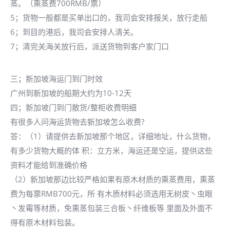
蒸。（熏蒸费700RMB/票）
5；货物一般都是买单出口的，我司会安排报关，放行走船
6；到目的港后，我司会安排人清关。
7；清完关海关放行后，派送货物到客户家门口
三；新加坡海运门到门时效
广州到新加坡的船期大约为10-12天
四；新加坡门到门散货/整柜收费明细
有很多人问海运货物去新加坡怎么收费?
答：（1）请提供去新加坡那个地区，详细地址，什么货物，
有多少货物大概的体 积：立方米，海运还是空运，提供这些
资料才能给到准确价格
（2）新加坡那边比较严格如果有原木材质的熏蒸费用，熏蒸
费为每票RMB700元，所 有木质材料必须选用无树皮丶虫眼
丶发霉等材质，免熏蒸包装三合板丶纤维板等 里面及外面不
得有原木材料包装。