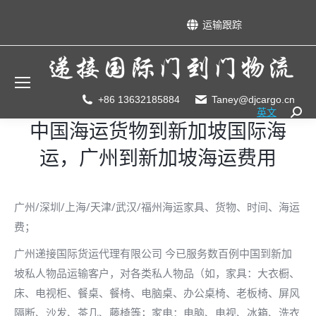
运输跟踪
+86 13632185884
Taney@djcargo.cn
英文
Searc
中国海运货物到新加坡国际海
运，广州到新加坡海运费用
广州/深圳/上海/天津/武汉/福州海运家具、货物、时间、海运
费；
广州递接国际货运代理有限公司 今已服务数百例中国到新加
坡私人物品运输客户，对各类私人物品（如，家具：大衣橱、
床、电视柜、餐桌、餐椅、电脑桌、办公桌椅、老板椅、屏风
隔断、沙发、茶几、藤椅等；家电：电脑、电视、冰箱、洗衣