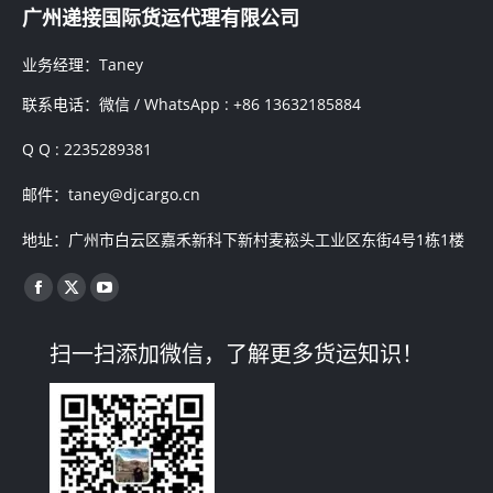
广州递接国际货运代理有限公司
业务经理：Taney
联系电话：微信 / WhatsApp : +86 13632185884
Q Q : 2235289381
邮件：taney@djcargo.cn
地址：广州市白云区嘉禾新科下新村麦崧头工业区东街4号1栋1楼
找到我们：
Facebook
X
YouTube
page
page
page
扫一扫添加微信，了解更多货运知识！
opens
opens
opens
in
in
in
new
new
new
window
window
window