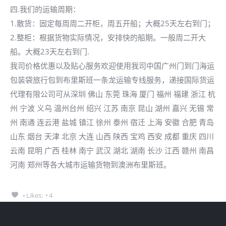
四.我们的运输周期：
1.散货：固定每周周二开柜，周五开船；大概25天左右到门；
2.整柜：根据货物实际情况，安排快的船期。一般周二开大
船。大概23天左右到门.
我司价格优惠以及贴心服务欢迎使用我司中国广州门到门海运
包装袋旅行包到布里斯班一条龙运输专线服务，递接国际货运
代理有限公司可从深圳 佛山 东莞 珠海 厦门 福州 福建 浙江 杭
州 宁波 义乌 温州台州 绍兴 江苏 南京 昆山 湖州 嘉兴 无锡 常
州 南通 连云港 盐城 镇江 徐州 泰州 宿迁 上海 安徽 合肥 青岛
山东 烟台 天津 北京 大连 山西 陕西 宝鸡 西安 成都 重庆 四川
云南 昆明 广西 桂林 南宁 武汉 湖北 湖南 长沙 江西 赣州 南昌
河南 郑州等各大城市运输货物到澳洲布里斯班。
Likes:
4