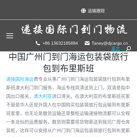
运输跟踪
+86 13632185884
Taney@djcargo.cn
英文
Searc
中国广州门到门海运包装袋旅行
包到布里斯班
递接国际海运
费专业从事广州门到门海运包装袋旅行包到布里
斯班澳大利门到门服务，海运专线双清送货上门，双清是指中
国出口报关，
澳大利亚
进口清关。在澳大利亚的布里斯班买家
不管是华人还是外国人在中国购买包装袋旅行包运输到布里斯
班家里，也无论是散货运输还是整柜运输递接物流都可以全程
一条龙似的运费服务，散货则需要将货物寄送到我司广周仓库
装柜，这样可以安排从广州门到门海运包装袋旅行包到布里斯