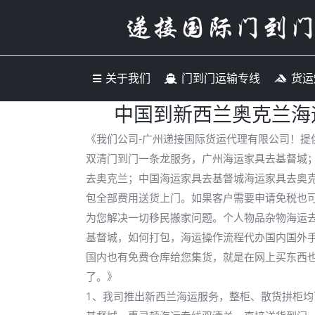
关于我们
门到门运输专
关于我们
门到门运输专线
货运
中国到新西兰奥克兰海
《我们公司-广州递接国际货运代理有限公司！提
双清门到门一条龙服务，广州海运家具去基督城
去奥克兰；中国海运家具去基督城海运家具去奥
包全部费用送货上门。如果客户需要申请免税也
为您解决一切移民搬家问题。个人物品杂物海运
基督城，如何打包，海运操作流程代办国内国外
国内也有免费仓库给您集货，就是在网上买东西
了。》
1、我司推出新西兰海运服务，整柜、散货拼柜均