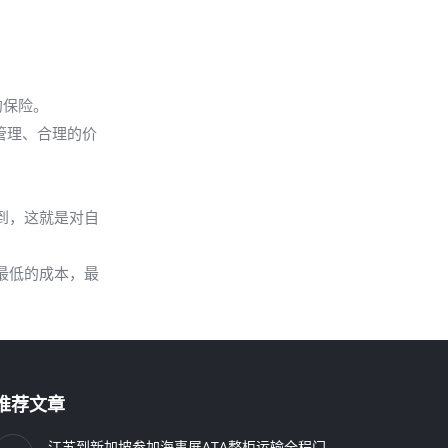
约保险。
管理、合理的价
到，这就是对自
最低的成本，最
推荐文章
江苏到新加坡参加海事展ATA整柜运输全程门