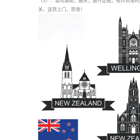
（3）：我司装柜，报关，放行走船，预计到港时
关，送货上门，签收！