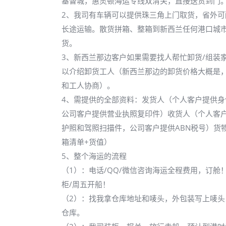
基督城，惠灵顿海运专线双清关，直接送货到门
2、我司有车辆可以提供珠三角上门取货，省外可
长途运输。散货拼箱、整箱到新西兰任何港口城
货。
3、新西兰那边客户如果需要找人帮忙卸货/组装
以介绍卸货工人（新西兰那边的卸货价格大概是
和工人协商）。
4、需提供的全部资料：发货人（个人客户提供身
公司客户提供营业执照复印件）收货人（个人客
护照和驾照扫描件，公司客户提供ABN税号）货
箱清单+货值）
5、整个海运的流程
（1）：电话/QQ/微信咨询海运全程费用，订舱
柜/周五开船！
（2）：找我拿仓库地址和唛头，外包装写上唛头
仓库。