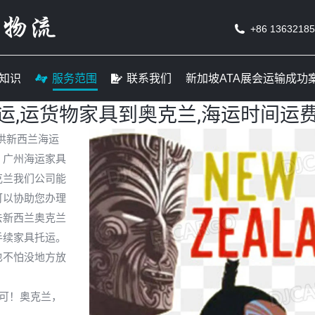
线
货运知识
服务范围
联系我们
新加坡ATA
+86 1363218
知识
服务范围
联系我们
新加坡ATA展会运输成功
运,运货物家具到奥克兰,海运时间运
供新西兰海运
；广州海运家具
克兰我们公司能
可以协助您办理
去新西兰奥克兰
手续家具托运。
也不怕没地方放
可！奥克兰，