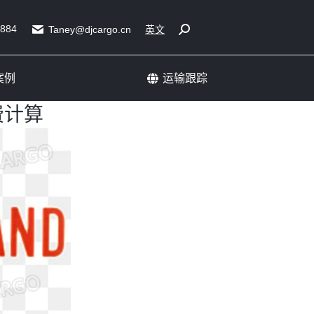
展会运输成功案例
运输跟踪
5884
Search:
Taney@djcargo.cn
英文
案例
运输跟踪
费计算