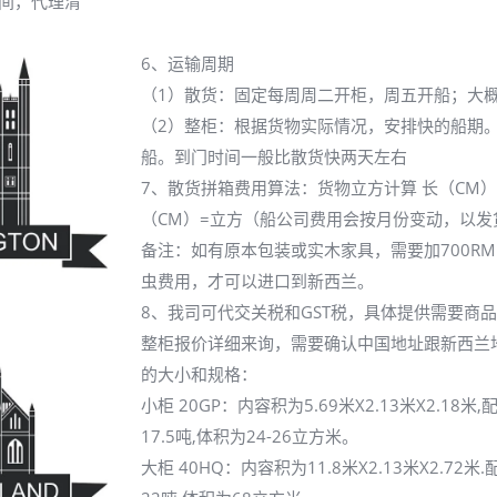
间，代理清
6、运输周期
（1）散货：固定每周周二开柜，周五开船；大概
（2）整柜：根据货物实际情况，安排快的船期
船。到门时间一般比散货快两天左右
7、散货拼箱费用算法：货物立方计算 长（CM）
（CM）=立方（船公司费用会按月份变动，以发
备注：如有原本包装或实木家具，需要加700R
虫费用，才可以进口到新西兰。
8、我司可代交关税和GST税，具体提供需要商
整柜报价详细来询，需要确认中国地址跟新西兰
的大小和规格：
小柜 20GP：内容积为5.69米X2.13米X2.18
17.5吨,体积为24-26立方米。
大柜 40HQ：内容积为11.8米X2.13米X2.72