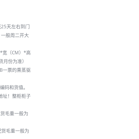
25天左右到门
。一般周二开大
*宽（CM）*高
货月份为准）
MB一票的熏蒸驱
品编码和货值。
地址！整柜柜子
米,配货毛重一般为
米.配货毛重一般为