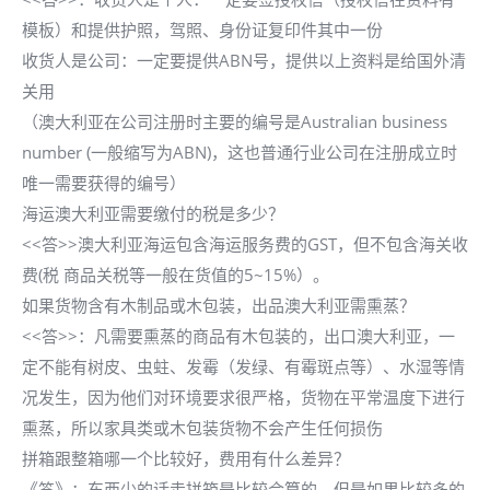
模板）和提供护照，驾照、身份证复印件其中一份
收货人是公司：一定要提供ABN号，提供以上资料是给国外清
关用
（澳大利亚在公司注册时主要的编号是Australian business
number (一般缩写为ABN)，这也普通行业公司在注册成立时
唯一需要获得的编号）
海运澳大利亚需要缴付的税是多少？
<<答>>澳大利亚海运包含海运服务费的GST，但不包含海关收
费(税 商品关税等一般在货值的5~15%）。
如果货物含有木制品或木包装，出品澳大利亚需熏蒸？
<<答>>：凡需要熏蒸的商品有木包装的，出口澳大利亚，一
定不能有树皮、虫蛀、发霉（发绿、有霉斑点等）、水湿等情
况发生，因为他们对环境要求很严格，货物在平常温度下进行
熏蒸，所以家具类或木包装货物不会产生任何损伤
拼箱跟整箱哪一个比较好，费用有什么差异？
《答》：东西少的话走拼箱是比较合算的，但是如果比较多的