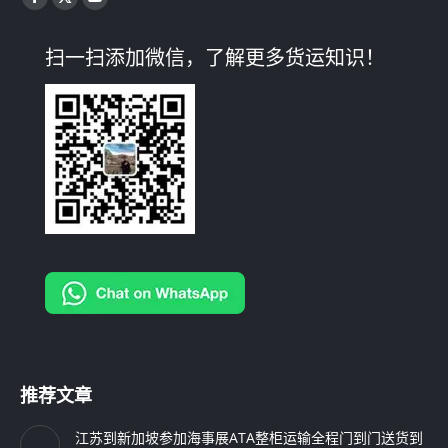
Facebook
X
YouTube
page
page
page
扫一扫添加微信，了解更多货运知识！
opens
opens
opens
in
in
in
new
new
new
window
window
window
推荐文章
江苏到新加坡参加海事展ATA整柜运输全程门到门送货到