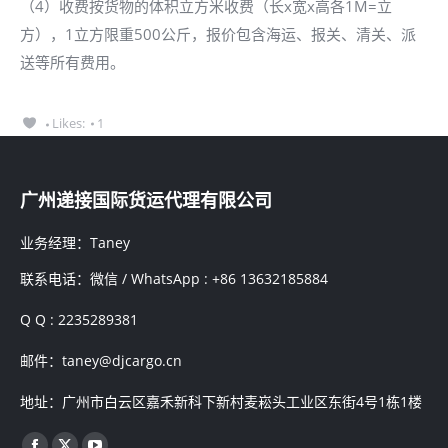
（4）收费按货物的体积立方米收费（长x宽x高各1M=立
方），1立方限重500公斤，报价包含海运、报关、清关、派
送等所有费用。
Likes:
1
广州递接国际货运代理有限公司
业务经理：Taney
联系电话：微信 / WhatsApp : +86 13632185884
Q Q : 2235289381
邮件：taney@djcargo.cn
地址：广州市白云区嘉禾新科下新村麦崧头工业区东街4号1栋1楼
找到我们：