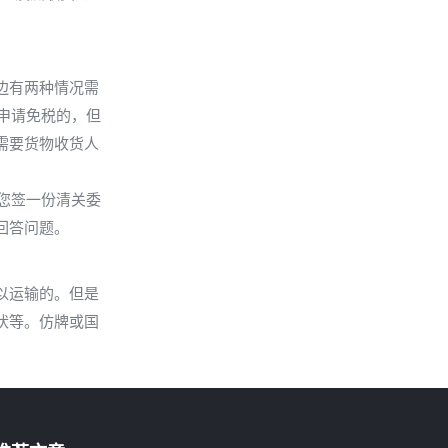
边有两种情况需
以申请免税的，但
需要货物收货人
要您签一份清关委
回答问题。
以运输的。但是
状等。仿牌或国