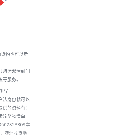
他货物也可以走
具海运双清到门
税等服务。
权吗？
合法身份就可以
提供的资料有：
运输货物清单
02823309拿
）、澳洲收货地