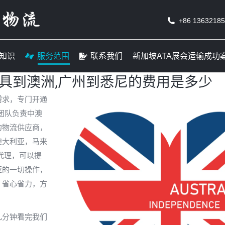
线
货运知识
服务范围
联系我们
新加坡ATA
+86 1363218
知识
服务范围
联系我们
新加坡ATA展会运输成功
具到澳洲,广州到悉尼的费用是多少
需求，专门开通
团队负责中澳
的物流供应商，
澳大利亚，马来
代理，可以提
亚的一切操作，
，省心省力，方
几分钟看完我们