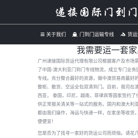
关于我们
门到门运输专
关于我们
门到门运输专线
货运
我需要运一套家
广州递接国际货运代理有限公司根据客户及市场
了中国-澳大利亚门到门专线物流，成立专门业务
专线。充分整合最好的资源，做中澳贸易商最好
整柜、散货、空运全包双清到门。目前，我司在
西亚， 泰国，印尼，越南，菲律宾等国家签约了
供正常报关清关等一站式的服务。国内和澳大利
都由我们操作，海运与快递一样，在家坐等收货
便便宜！
您是否为了找寻一家好的货运公司而烦恼。请花