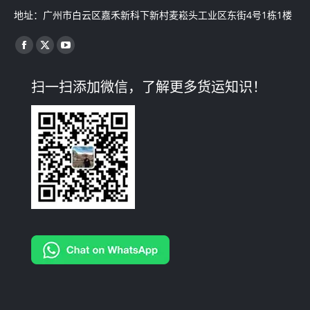
地址：广州市白云区嘉禾新科下新村麦崧头工业区东街4号1栋1楼
找到我们：
Facebook
X
YouTube
page
page
page
扫一扫添加微信，了解更多货运知识！
opens
opens
opens
in
in
in
new
new
new
window
window
window