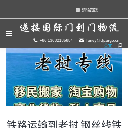
运输跟踪
+86 13632185884
Taney@djcargo.cn
英文
Searc
铁路运输到老挝,钢丝线铁