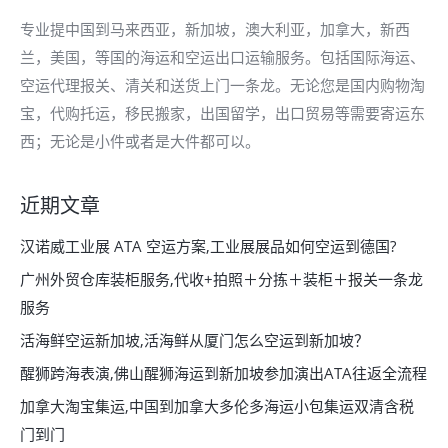
专业提中国到马来西亚，新加坡，澳大利亚，加拿大，新西
兰，美国，等国的海运和空运出口运输服务。包括国际海运、
空运代理报关、清关和送货上门一条龙。无论您是国内购物淘
宝，代购托运，移民搬家，出国留学，出口贸易等需要寄运东
西；无论是小件或者是大件都可以。
近期文章
汉诺威工业展 ATA 空运方案,工业展展品如何空运到德国?
广州外贸仓库装柜服务,代收+拍照＋分拣＋装柜＋报关一条龙
服务
活海鲜空运新加坡,活海鲜从厦门怎么空运到新加坡？
醒狮跨海表演,佛山醒狮海运到新加坡参加演出ATA往返全流程
加拿大淘宝集运,中国到加拿大多伦多海运小包集运双清含税
门到门