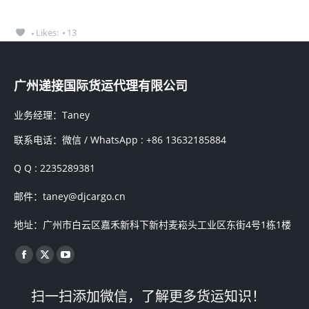
Likes:
13
广州递接国际货运代理有限公司
业务经理：Taney
联系电话：微信 / WhatsApp : +86 13632185884
Q Q : 2235289381
邮件：taney@djcargo.cn
地址：广州市白云区嘉禾新科下新村麦崧头工业区东街4号1栋1楼
找到我们：
Facebook
X
YouTube
page
page
page
扫一扫添加微信，了解更多货运知识！
opens
opens
opens