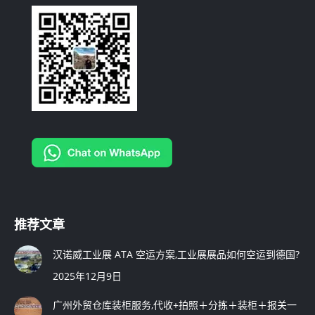
in
in
in
new
new
new
window
window
window
推荐文章
汉诺威工业展 ATA 空运方案,工业展展品如何空运到德国?
2025年12月9日
广州外贸仓库装柜服务,代收+拍照＋分拣＋装柜＋报关一