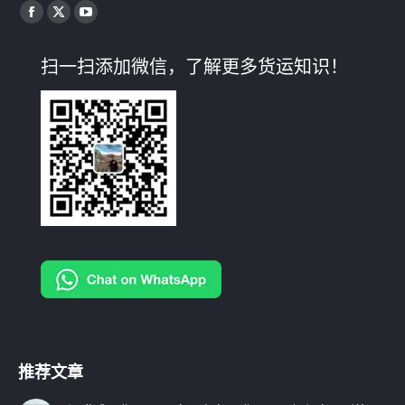
找到我们：
Facebook
X
YouTube
page
page
page
扫一扫添加微信，了解更多货运知识！
opens
opens
opens
in
in
in
new
new
new
window
window
window
推荐文章