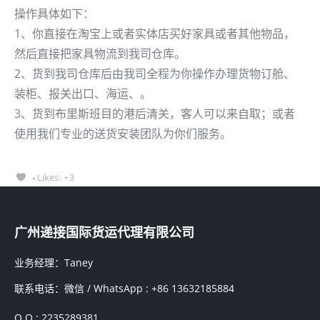
操作具体如下：
1、你直接在淘宝上或者实体店买好家具或者其他物品，
然后直接把家具物流到我司仓库。
2、货到我司仓库后由我司全程为你操作办理货物订舱、
装柜、报关出口、海运、。
3、货到布里斯班目的港后清关，客人可以来自取；或者
使用我们专业的送货安装团队为你们服务。
Likes:
3
广州递接国际货运代理有限公司
业务经理：Taney
联系电话：微信 / WhatsApp : +86 13632185884
Q Q : 2235289381