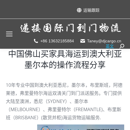
运输跟踪
+86 13632185884
Taney@djcargo.cn
英文
Searc
中国佛山买家具海运到澳大利亚
墨尔本的操作流程分享
10年专业中国到澳大利亚悉尼，墨尔本，布里斯班，阿德
莱德，弗里曼特尔海运双清关门到门派送服务。专门提供
大陆至澳洲，悉尼（SYDNEY）、墨尔本
（MELBOURNE）、弗里曼特尔（FREMANTLE)、布里斯
班（BRISBANE）(散货并柜)海运货物运输服务.