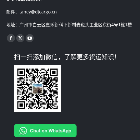
邮件：taney@djcargo.cn
地址：广州市白云区嘉禾新科下新村麦崧头工业区东街4号1栋1楼
找到我们：
Facebook
X
YouTube
page
page
page
扫一扫添加微信，了解更多货运知识！
opens
opens
opens
in
in
in
new
new
new
window
window
window