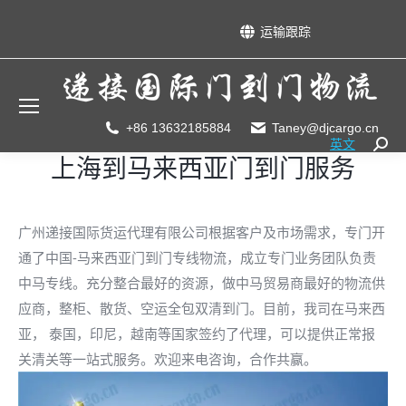
运输跟踪
+86 13632185884
Taney@djcargo.cn
英文
Searc
上海到马来西亚门到门服务
广州递接国际货运代理有限公司根据客户及市场需求，专门开
通了中国-马来西亚门到门专线物流，成立专门业务团队负责
中马专线。充分整合最好的资源，做中马贸易商最好的物流供
应商，整柜、散货、空运全包双清到门。目前，我司在马来西
亚， 泰国，印尼，越南等国家签约了代理，可以提供正常报
关清关等一站式服务。欢迎来电咨询，合作共赢。