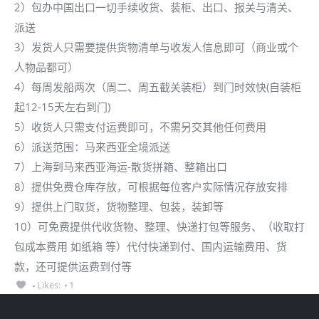
2）包办中国出口一切手续收货、装柜、出口、报关与清关、
派送
3）发货人只需要提供货物清单与收发人信息即可（商业或个
人物品都可）
4）每周发船两次（周二、周五截关装柜）到门时效快(自装柜
起12-15天左右到门)
5）收货人只需支付运费即可，不需另交其他任何费用
6）派送范围：马来西亚全境派送
7）上海到马来西亚海运-散货拼箱、整箱出口
8）提供免费仓库存放，可根据每位客户实际情况存放安排
9）提供上门取货，货物整理、包装，装卸等
10）可免费提供代收货物、整理、快递打包等服务、（收取打
包成本费用 如纸箱 等）代付快递到付、国内运输费用、货
款，还可提供运费到付等
Likes:
1