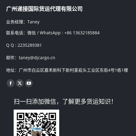
广州递接国际货运代理有限公司
业务经理：Taney
联系电话：微信 / WhatsApp : +86 13632185884
Q Q : 2235289381
邮件：taney@djcargo.cn
地址：广州市白云区嘉禾新科下新村麦崧头工业区东街4号1栋1楼
找到我们：
Facebook
X
YouTube
page
page
page
扫一扫添加微信，了解更多货运知识！
opens
opens
opens
in
in
in
new
new
new
window
window
window