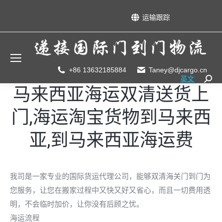
运输跟踪
+86 13632185884
Taney@djcargo.cn
英文
Searc
马来西亚海运双清送货上
门,海运淘宝货物到马来西
亚,到马来西亚海运费
我司是一家专业的国际货运代理公司，能够双清海关门到门为
您服务，让您在搬家过程中又快又好又省心，而且一切费用透
明，不会临时加价，让你没有后顾之忧。
海运流程