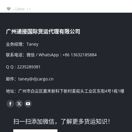
Likes:
1
广州递接国际货运代理有限公司
业务经理：Taney
联系电话：微信 / WhatsApp : +86 13632185884
Q Q : 2235289381
邮件：taney@djcargo.cn
地址：广州市白云区嘉禾新科下新村麦崧头工业区东街4号1栋1楼
找到我们：
Facebook
X
YouTube
page
page
page
扫一扫添加微信，了解更多货运知识！
opens
opens
opens
in
in
in