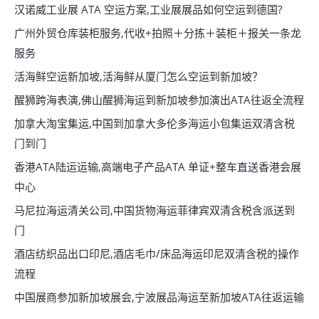
汉诺威工业展 ATA 空运方案,工业展展品如何空运到德国?
广州外贸仓库装柜服务,代收+拍照＋分拣＋装柜＋报关一条龙
服务
活海鲜空运新加坡,活海鲜从厦门怎么空运到新加坡？
醒狮跨海表演,佛山醒狮海运到新加坡参加演出ATA往返全流程
加拿大淘宝集运,中国到加拿大多伦多海运小包集运双清含税
门到门
香港ATA陆运运输,高端电子产品ATA 单证+整车直送香港会展
中心
马尼拉海运清关公司,中国货物海运菲律宾双清含税含派送到
门
酒店纺织品出口印尼,酒店毛巾/床品海运印尼双清含税的操作
流程
中国展商参加新加坡展会,宁波展品海运至新加坡ATA往返运输