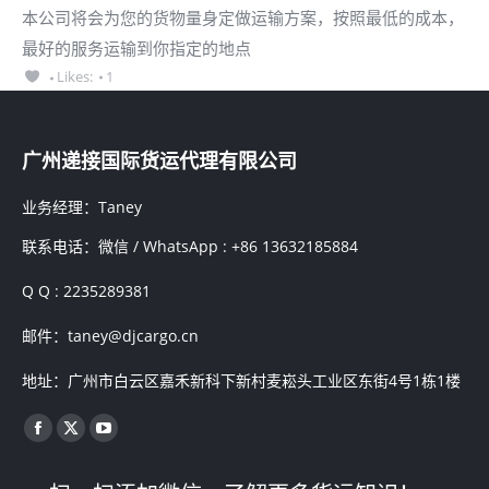
本公司将会为您的货物量身定做运输方案，按照最低的成本，
最好的服务运输到你指定的地点
Likes:
1
广州递接国际货运代理有限公司
业务经理：Taney
联系电话：微信 / WhatsApp : +86 13632185884
Q Q : 2235289381
邮件：taney@djcargo.cn
地址：广州市白云区嘉禾新科下新村麦崧头工业区东街4号1栋1楼
找到我们：
Facebook
X
YouTube
page
page
page