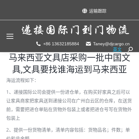
运输跟踪
+86 13632185884
Taney@djcargo.cn
英文
Searc
马来西亚文具店采购一批中国文
具,文具要找谁海运到马来西亚
海运流程如下：
1、递接国际公司会提供一份进仓单，在购买好家具之后可以
让家具商家把家具送到递接公司在广州白云区的仓库，在送货
前，需要把进仓单贴在货物外包装上或者把进仓号写在货物外
包装上
2、提供一份货物清单，清单内容包括：货物品名；件数；单
价和总金额。