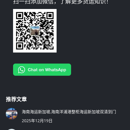
扫一扫添加微信，了解更多货运知识！
opens
opens
opens
in
in
in
new
new
new
window
window
window
推荐文章
海南海运新加坡,海南洋浦港整柜海运新加坡双清到门
2025年12月19日