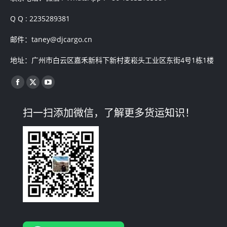
Q Q : 2235289381
邮件：taney@djcargo.cn
地址：广州市白云区嘉禾新科下新村麦崧头工业区东街4号1栋1楼
找到我们：
Facebook
X
YouTube
page
page
page
扫一扫添加微信，了解更多货运知识！
opens
opens
opens
in
in
in
new
new
new
window
window
window