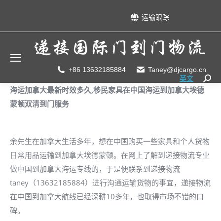
运输跟踪
+86 13632185884
Taney@djcargo.cn
英文
Searc
​​海运加拿大最新时效多久,移民家具在中国海运到加拿大埃德
蒙顿双清到门服务
余先生在加拿大生活多年，想在中国购买一些家具和个人货物
日常用品运输到加拿大埃德蒙顿。在网上了解到递接物流专业
做中国到加拿大海运专线的，于是便联系到递接物流
taney（13632185884）进行沟通运输货物的事宜，递接物流
在中国到加拿大航线已经深耕10多年，也取得市场不错的口
碑。​