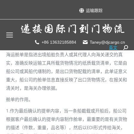
运输跟踪
+86 13632185884
Taney@djcargo.cn
英文
Searc
海运舱单是指进出境船舶负责人或其代理人向海关递交的真
实，准确反映运输工具所载货物情况的纸质载货清单，它是由
船公司或其船代缮制的，是出口货物配载的清单，此单证意义
重大，船公司的舱单信息直接反映了出口货物情况，在报关和
清关时，是海关办理依据。
舱单的作用。
1.作为最后确认的提单内容，当一条船截载或开船后，船公司
根据客户最后确认的提单内容制作舱单，最重要的是有关货物
的描述（件数，重量，品名等），然后以EDI形式传给海关，