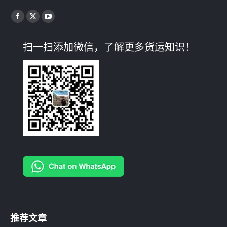
找到我们：
Facebook
X
YouTube
page
page
page
扫一扫添加微信，了解更多货运知识！
opens
opens
opens
in
in
in
new
new
new
window
window
window
推荐文章