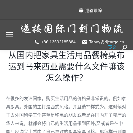
运输跟踪
+86 13632185884
Taney@djcargo.cn
英文
Searc
从国内把家具生活用品餐椅桌布
运到马来西亚需要什么文件嘛该
怎么操作？
在很多的发达国家，购买生活用品的价格是非常贵的。例如家
具厨具。外国的主打是西式风格。并且选择样式少。这时候对
于去外国留学工作甚至是移民的朋友或者是在国内开了餐厅的
华人来说，就都会将自己的生活用品带到国外,又或者是在中
国厂家淘宝上看中了自己喜欢的厨具家具风格。那怎样带到国