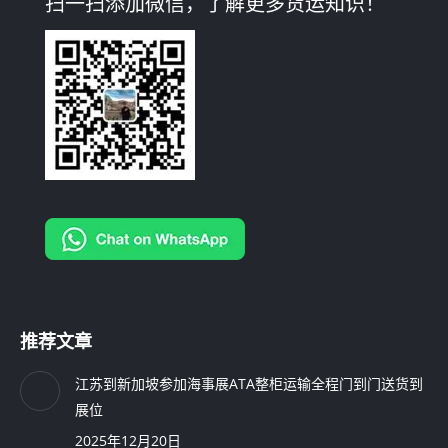
扫一扫添加微信，了解更多货运知识！
opens
opens
opens
in
in
in
new
new
new
window
window
window
推荐文章
江苏到新加坡参加海事展ATA整柜运输全程门到门送货到
展位
2025年12月20日