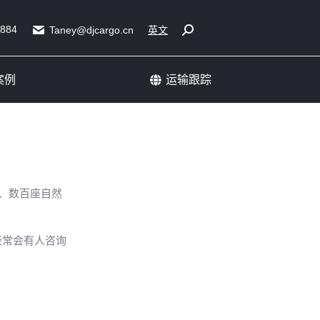
展会运输成功案例
运输跟踪
5884
Search:
Taney@djcargo.cn
英文
案例
运输跟踪
园、数百座自然
经常会有人咨询