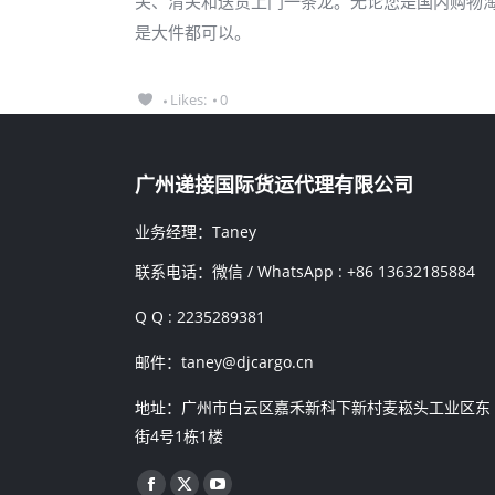
关、清关和送货上门一条龙。无论您是国内购物
是大件都可以。
Likes:
0
广州递接国际货运代理有限公司
业务经理：Taney
联系电话：微信 / WhatsApp : +86 13632185884
Q Q : 2235289381
邮件：taney@djcargo.cn
地址：广州市白云区嘉禾新科下新村麦崧头工业区东
街4号1栋1楼
找到我们：