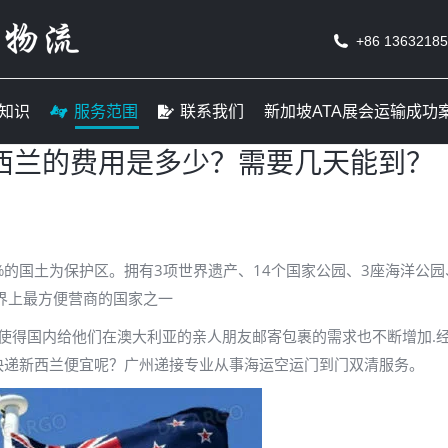
线
货运知识
服务范围
联系我们
新加坡ATA
+86 1363218
知识
服务范围
联系我们
新加坡ATA展会运输成功
西兰的费用是多少？需要几天能到？
%的国土为保护区。拥有3项世界遗产、14个国家公园、3座海洋公
界上最方便营商的国家之一
,使得国内给他们在澳大利亚的亲人朋友邮寄包裹的需求也不断增加.
快递新西兰便宜呢？广州递接专业从事海运空运门到门双清服务。