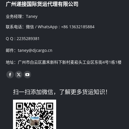
广州递接国际货运代理有限公司
业务经理：Taney
联系电话：微信 / WhatsApp : +86 13632185884
Q Q : 2235289381
邮件：taney@djcargo.cn
地址：广州市白云区嘉禾新科下新村麦崧头工业区东街4号1栋1楼
找到我们：
Facebook
X
YouTube
page
page
page
扫一扫添加微信，了解更多货运知识！
opens
opens
opens
in
in
in
new
new
new
window
window
window