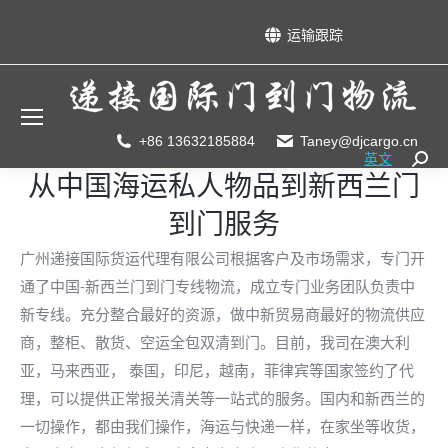
运输跟踪
+86 13632185884
Taney@djcargo.cn
英文
Searc
从中国海运私人物品到新西兰门
到门服务
广州递接国际货运代理有限公司根据客户及市场需求，专门开
通了中国-新西兰门到门专线物流，成立专门业务团队负责中
新专线。充分整合最好的资源，做中新贸易商最好的物流供应
商，整柜、散货、空运全包双清到门。目前，我司在澳大利
亚，马来西亚， 泰国，印尼，越南，菲律宾等国家签约了代
理，可以提供正常报关清关等一站式的服务。国内和新西兰的
一切操作，都由我们操作，海运与快递一样，在家坐等收货，