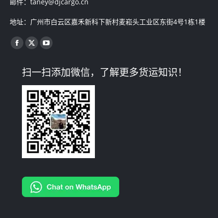
邮件：taney@djcargo.cn
地址：广州市白云区嘉禾新科下新村麦崧头工业区东街4号1栋1楼
找到我们：
Facebook
X
YouTube
page
page
page
扫一扫添加微信，了解更多货运知识！
opens
opens
opens
in
in
in
new
new
new
window
window
window