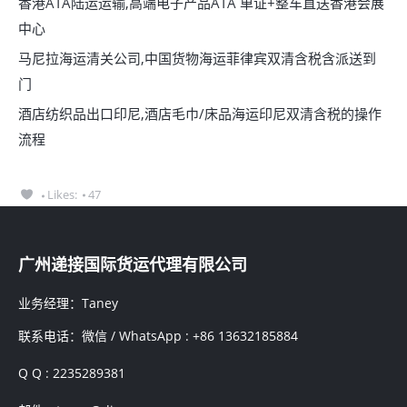
香港ATA陆运运输,高端电子产品ATA 单证+整车直送香港会展
中心
马尼拉海运清关公司,中国货物海运菲律宾双清含税含派送到
门
酒店纺织品出口印尼,酒店毛巾/床品海运印尼双清含税的操作
流程
Likes:
47
广州递接国际货运代理有限公司
业务经理：Taney
联系电话：微信 / WhatsApp : +86 13632185884
Q Q : 2235289381