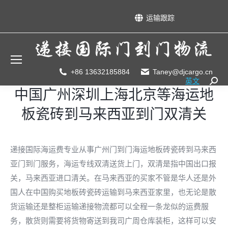
运输跟踪
+86 13632185884
Taney@djcargo.cn
英文
Searc
中国广州深圳上海北京等海运地
板瓷砖到马来西亚到门双清关
递接国际海运费专业从事广州门到门海运地板砖瓷砖到马来西
亚门到门服务，海运专线双清送货上门，双清是指中国出口报
关，马来西亚进口清关。在马来西亚的买家不管是华人还是外
国人在中国购买地板砖瓷砖运输到马来西亚家里，也无论是散
货运输还是整柜运输递接物流都可以全程一条龙似的运费服
务，散货则需要将货物寄送到我司广周仓库装柜，这样可以安