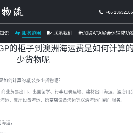
线
货运知识
服务范围
联系我们
新加坡ATA
+86 1363218
知识
服务范围
联系我们
新加坡ATA展会运输成功
GP的柜子到澳洲海运费是如何计算的
少货物呢
是如何计算的,能装多少货物呢？
、商业贸易出口、出国留学、行李包裹运输、建材出口海运、酒店用
备海运、餐厅设备海运、奶茶店设备海运等双清海运门到门服务。
门海运，