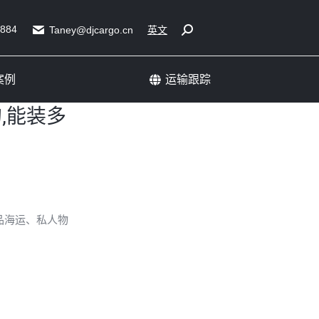
展会运输成功案例
运输跟踪
5884
Search:
Taney@djcargo.cn
英文
案例
运输跟踪
,能装多
品海运、私人物