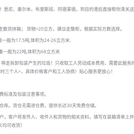
可！悉尼、墨尔本、布里斯班、阿德莱德。到目的港后直接帮你清关
走散货拼箱； 货物>20立方，建议走整柜，根据实际方数选择。
重一般为17.5吨,体积为24-26立方米.
货毛重一般为22吨,体积为68立方米
，带走拆卸包装产生的垃圾！只收取工人劳动成本费用，需要此服务
/小时三个人>，具体价格客户和工人协商）贴心服务更放心！
费标准及包装注意事项。
仓库。货仓无需进仓费，提供长达30天免费仓储。
客户，客户将发件人、收件人和货物的相关资料，填写在装箱清单上
义均可收货）