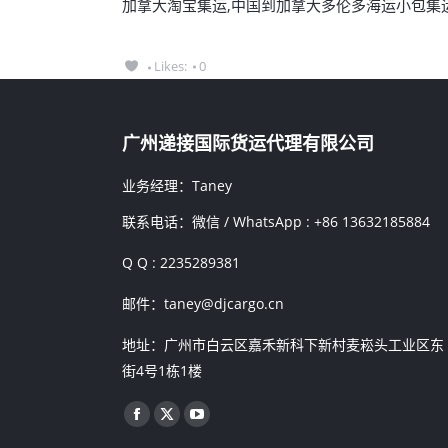
加拿大淘宝集运,中国到加拿大多伦多海运小包集
Likes:
0
广州递接国际货运代理有限公司
业务经理：Taney
联系电话：微信 / WhatsApp : +86 13632185884
Q Q : 2235289381
邮件：taney@djcargo.cn
地址：广州市白云区嘉禾新科下新村麦崧头工业区东
街4号1栋1楼
找到我们：
Facebook
X
YouTube